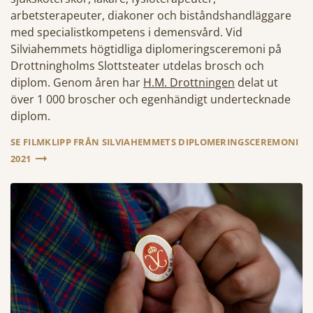
arbetsterapeuter, diakoner och biståndshandläggare
med specialistkompetens i demensvård. Vid
Silviahemmets högtidliga diplomeringsceremoni på
Drottningholms Slottsteater utdelas brosch och
diplom. Genom åren har
H.M. Drottningen
delat ut
över 1 000 broscher och egenhändigt undertecknade
diplom.
SE FILMKLIPP FRÅN SILVIAHEMMETS DIPLOMERINGSCEREMONI
2021