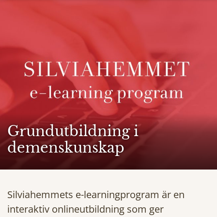
Grundutbildning i
demenskunskap
Silviahemmets e-learningprogram är en
interaktiv onlineutbildning som ger