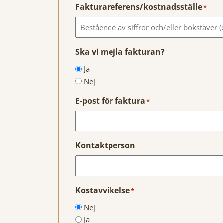
Fakturareferens/kostnadsställe
*
Ska vi mejla fakturan?
Ja
Nej
E-post för faktura
*
Kontaktperson
Kostavvikelse
*
Nej
Ja