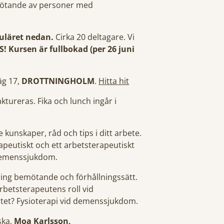
mötande av personer med
uläret nedan.
Cirka 20 deltagare. Vi
! Kursen är fullbokad (per 26 juni
äg 17,
DROTTNINGHOLM
.
Hitta hit
tureras. Fika och lunch ingår i
 kunskaper, råd och tips i ditt arbete.
apeutiskt och ett arbetsterapeutiskt
demenssjukdom.
ring bemötande och förhållningssätt.
etsterapeutens roll vid
tet? Fysioterapi vid demenssjukdom.
ska,
Moa Karlsson,