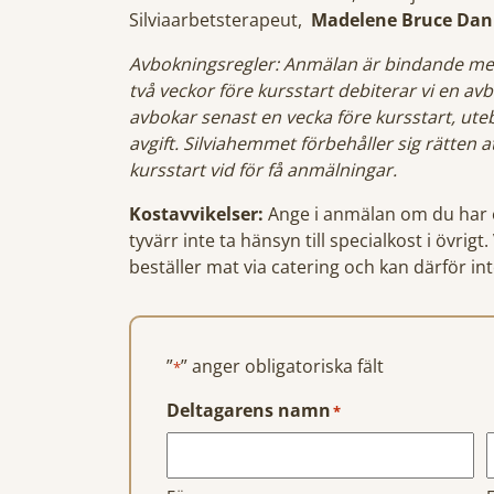
Silviaarbetsterapeut,
Madelene Bruce Dan
Avbokningsregler: Anmälan är bindande men
två veckor före kursstart debiterar vi en a
avbokar senast en vecka före kursstart, uteb
avgift. Silviahemmet förbehåller sig rätten a
kursstart vid för få anmälningar.
Kostavvikelser:
Ange i anmälan om du har en
tyvärr inte ta hänsyn till specialkost i övrig
beställer mat via catering och kan därför int
”
” anger obligatoriska fält
*
Deltagarens namn
*