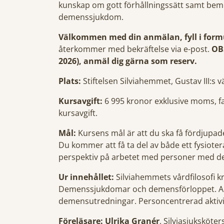
kunskap om gott förhållningssätt samt be
demenssjukdom.
Välkommen med din anmälan, fyll i form
återkommer med bekräftelse via e-post.
OBS
2026), anmäl dig gärna som reserv.
Plats:
Stiftelsen Silviahemmet, Gustav III:s v
Kursavgift:
6 995 kronor exklusive moms, fak
kursavgift.
Mål:
Kursens mål är att du ska få fördjupade
Du kommer att få ta del av både ett fysioter
perspektiv på arbetet med personer med 
Ur innehållet:
Silviahemmets vårdfilosofi k
Demenssjukdomar och demensförloppet. Arb
demensutredningar. Personcentrerad aktivi
Föreläsare:
Ulrika Granér
, Silviasjuksköter