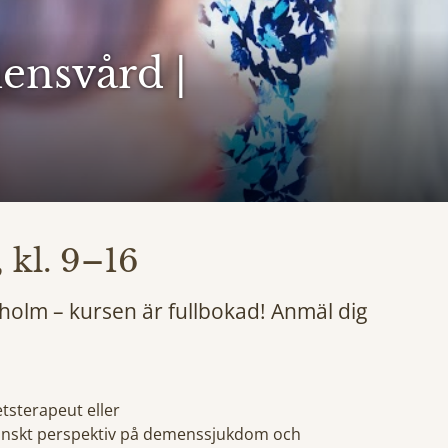
ensvård |
 kl. 9–16
gholm – kursen är fullbokad! Anmäl dig
tsterapeut eller
icinskt perspektiv på demenssjukdom och