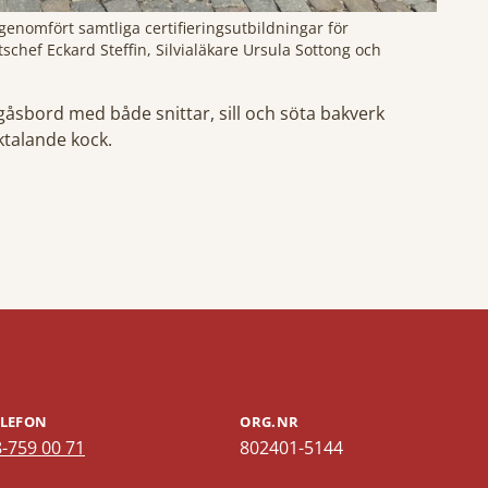
enomfört samtliga certifieringsutbildningar för
chef Eckard Steffin, Silvialäkare Ursula Sottong och
gåsbord med både snittar, sill och söta bakverk
ktalande kock.
ELEFON
ORG.NR
-759 00 71
802401-5144