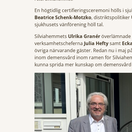
En högtidlig certifieringsceremoni hölls i 
Beatrice Schenk-Motzko
, distriktspolitiker
sjukhusets vänförening höll tal.
Silviahemmets
Ulrika Granér
överlämnade ce
verksamhetscheferna
Julia Hefty
samt
Ecka
övriga närvarande gäster. Redan nu i maj på
inom demensvård inom ramen för Silviahem
kunna sprida mer kunskap om demensvård 