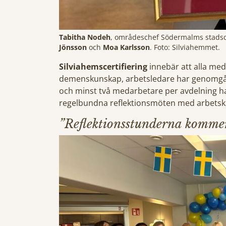
Tabitha Nodeh
, områdeschef Södermalms stadsde
Jönsson
och
Moa Karlsson
. Foto: Silviahemmet.
Silviahemscertifiering
innebär att alla me
demenskunskap, arbetsledare har genomgått 
och minst två medarbetare per avdelning har 
regelbundna reflektionsmöten med arbets
”Reflektionsstunderna kommer 