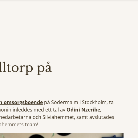
ulltorp på
och omsorgsboende
på Södermalm i Stockholm, ta
monin inleddes med ett tal av
Odini Nzeribe
,
medarbetarna och Silviahemmet, samt avslutades
lviahemmets team!