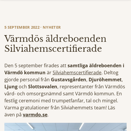
5 SEPTEMBER 2022 · NYHETER
Värmdös äldreboenden
Silviahemscertifierade
Den 5 september firades att
samtliga äldreboenden i
Värmdö kommun
är
Silviahemscertifierade
. Deltog
gjorde personal från
Gustavsgården
,
Djuröhemmet
,
Ljung
och
Slottsovalen
, representanter från Värmdös
vård- och omsorgsnämnd samt Värmdö kommun. En
festlig ceremoni med trumpetfanfar, tal och mingel.
Varma gratulationer från Silviahemmets team! Läs
även på
varmdo.se
.