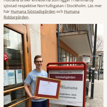
Humana driver enheterna som ligger i Hammarby
sjöstad respektive Norrtullsgatan i Stockholm. Läs mer
här
Humana Sjöstadsgården
och
Humana
Riddargården
.